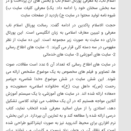
اسلام ناب، به معرفی پورتال اسلام ناب و بخش های آن پرداخت و در
سه بخش سخنان خود را ادامه داد: یک) معرفی کلیات سایت ب)
شیوه نامه تولید محتوا در سایت ج) بازدید از صفحات سایت
حجت الاسلام پاکدین در ادامه گفت: رسالت پورتال اسلام ناب
معرفی و تبیین معارف اسلامی به زبان انگلیسی است. این پورتال
دارای ده سایت به صورت زیر مجموعه است. این ده سایت از نظر
مفهومی در سه دسته کلی قرار می گیرند: 1- سایت های اطلاع رسانی
2- سایت های آموزشی 3- سایت های خدماتی
در سایت های اطلاع رسانی که تعداد آن 6 عدد است مقالات، صوت
ها، تصاویر و فیلم های مخصوص به یک موضوع مشخص ارائه می
شوند. این شش سایت در شش موضوع «خدا شناسی» «پیامبر
رحمت (ص)» «اهل بیت (ع)» «خانواده اسلامی» «معنویت» و
«معاد» ارائه شده اند. در سایت های آموزشی، با یک سیستم آموزش
آنلاین مواجه هستیم که در آن یک مخاطب می تواند کلاسی تشکیل
دهد، استادی را از میان اساتید معرفی شده انتخاب نماید، کتاب
درسی ارائه شده را مطالعه کند و به تمارین آن بپردازد. در این بخش،
نرم افزاری برای محیط آندروید نیز به صورت اینتراکتیو طراحی شده
است که نظائر آن در جهان زیاد نیست و کاربران می توانند برای