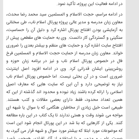
در ادامه فعالیت این پروژه، تأکید نمود.
در ادامه مراسم، حجت الاسلام و المسلمین سید محمد رضا محدث،
معاون زبان مدرسه و مدیر عالی پروژه پورتال اسلام ناب، طی سخنانی
به آزمایشی بودن افتتاح پورتال اشاره کرد و دلیل آن را حساسیت،
سنگینی و گستردگی کار دانست. وی به حمایت های مقطعی پیش از
افتتاح سایت اشاره کرد و حمایت های منظم و بیشتر بعدی را ضروری
خواند. معاون زبان مدرسه از حمایت حجت الاسلام و المسلمین فرخ
فال در خصوص پورتال اسلام ناب و نیز در برنامه زبان حوزه و
روشن‌بینی ایشان قدرانی کرد. وی در ادامه افزود اصل اینترنت
ضروری است و در آن بحثی نیست. اما خصوص پورتال اسلام ناب
نیاز به توضیحی دارد و آن این که سایت هایی که معارف اصیل
اسلامی را ارائه کرده باشند زیاد نبوده و محدود اند گذشته از این که
همین تعداد محدود، فقط دارای بعضی مقالات و کتب هستند.
طبیعی است خیل زیادی از مخاطبان هنگامی که با سوال یا شبهه ای
مواجه می شوند وقت و همتی ندارند تا یک کتاب در این باره مطالعه
کنند. یکی از کارهایی که بنا شد در این پورتال انجام شود این است
که موضوعات مورد ابتلا که بیشتر مورد سوال و شبهه قرار می گیرد، به
صورت علمی و مدون و با استفاده از آثار افرادی همچون شهید