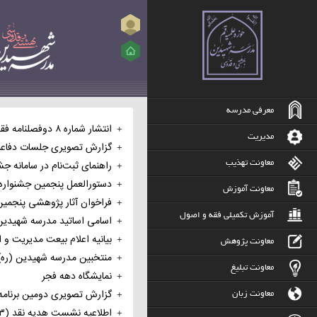
ورود
معرفی مدرسه
انتشار شماره ۸ دوفصلنامه 
مدیریت
گزارش تصویری جلسات دفاعی
پژوهش
راهنمای ثبت‌نام در سامانه جش
معاونت تهذیب
پایانی سال ۱۴۰۵
دستورالعمل پنجمین جشنواره
علامه حلی (ره)
معاونت آموزش
فراخوان آثار پژوهشی پنجمی
بهشتی(ره)
آموزش تکمیلی فقه و اصول
اسامی اساتید مدرسه شهیدین
جشنواره شهید بهشتی (ره) (
بیانیه اعلام بیعت مدیریت و ا
که پیام مدیر محترم مدرسه د
معاونت پژوهش
مدرسه ای علامه حلی)
منتخبین مدرسه شهیدین (ره)
طلاب و کارکنان مدرسه شهیدی
و بیعت با مقام عظمای ولایت،
معاونت تبلیغ
نمایشگاه دهه فجر
دوازدهمین جشنواره استانی ع
با امام المسلمین حضرت آیت 
سید مجتبی حسینی خامنه‌ای
گزارش تصویری دومین برنامه
معاونت زبان
حلی (ره)
مجتبی خامنه‌ای (دام ظله)
(حفظه‌الله) را تأیید و امضا کر
اطلاعیه نشست هدیه نقد (۳)
خوب پژوهش